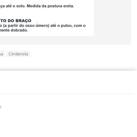
sa
,
Cinderela
s