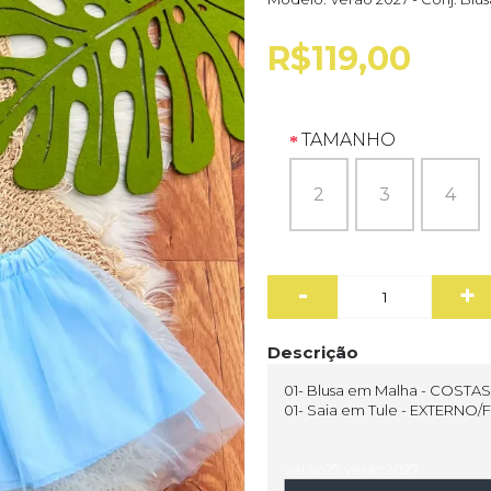
R$119,00
TAMANHO
2
3
4
-
+
Descrição
01- Blusa em Malha - COSTA
01- Saia em Tule - EXTERNO/
verao27 verão2027