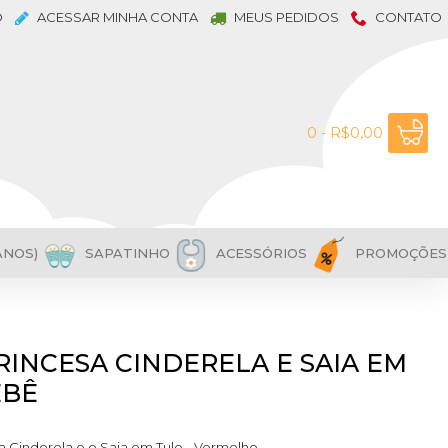
O
ACESSAR MINHA CONTA
MEUS PEDIDOS
CONTATO
0 - R$0,00
ANOS)
SAPATINHO
ACESSÓRIOS
PROMOÇÕES
RINCESA CINDERELA E SAIA EM
EBÊ
sa Cinderela e e Saia em Tule - Vermelho