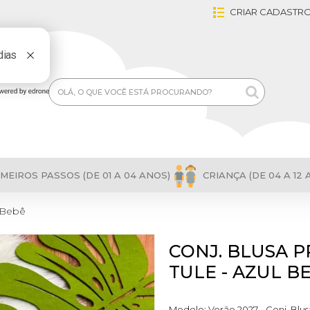
CRIAR CADASTR
MEIROS PASSOS (DE 01 A 04 ANOS)
CRIANÇA (DE 04 A 12 
l Bebê
CONJ. BLUSA P
TULE - AZUL B
Modelo:
Verão 2027 - Conj. Blu