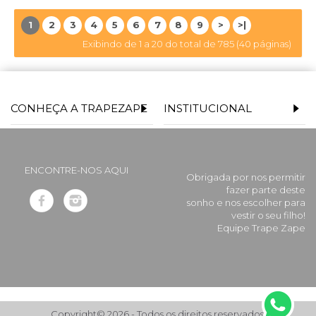
1
2
3
4
5
6
7
8
9
>
>|
Exibindo de 1 a 20 do total de 785 (40 páginas)
CONHEÇA A TRAPEZAPE
INSTITUCIONAL
ENCONTRE-NOS AQUI
Obrigada por nos permitir
fazer parte deste
sonho e nos escolher para
vestir o seu filho!
Equipe Trape Zape
Copyright© 2026 - Todos os direitos reservados.