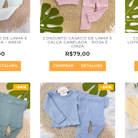
 DE LINHA E
CONJUNTO CASACO DE LINHA E
C
A - AREIA
CALÇA CANELADA - ROSA E
LIST
CINZA
00
R$79,00
ETALHES
COMPRAR
DETALHES
-24%
-24%