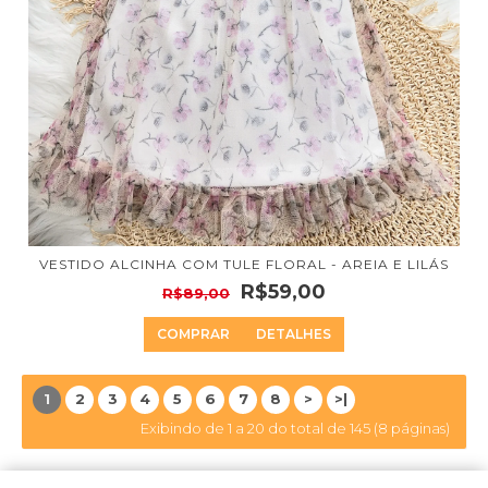
VESTIDO ALCINHA COM TULE FLORAL - AREIA E LILÁS
R$59,00
R$89,00
COMPRAR
DETALHES
1
2
3
4
5
6
7
8
>
>|
Exibindo de 1 a 20 do total de 145 (8 páginas)