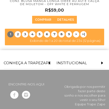
CONJ. BLUSA MANGA LONGA OIEEE AU AU! E CALÇA
DE MOLETOM - OFF WHITE E FERRUGEM
R$59,00
COMPRAR
DETALHES
1
2
3
4
5
6
7
8
9
>
>|
Exibindo de 1 a 20 do total de 234 (12 páginas)
CONHEÇA A TRAPEZAPE
INSTITUCIONAL
ENCONTRE-NOS AQUI
Obrigada por nos permitir
fazer parte deste
sonho e nos escolher para
vestir o seu filho!
Equipe Trape Zape