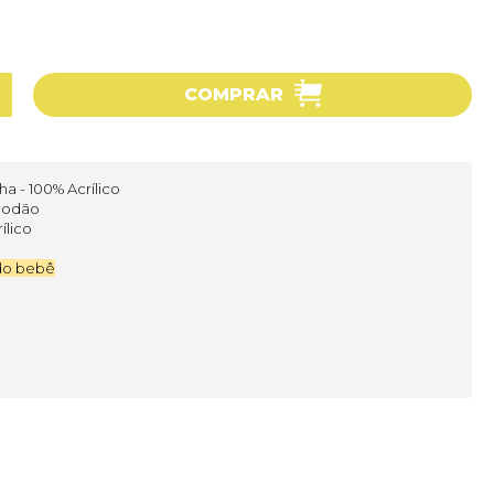
COMPRAR
a - 100% Acrílico
lgodão
ílico
do bebê