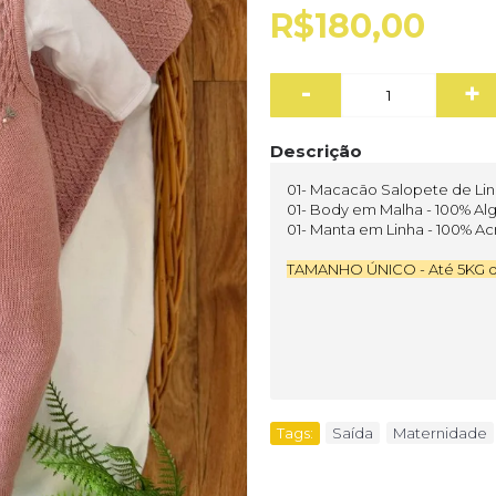
R$180,00
-
+
Descrição
01- Macacão Salopete de Linh
01- Body em Malha - 100% A
01- Manta em Linha - 100% Acr
TAMANHO ÚNICO - Até 5KG 
Tags:
Saída
,
Maternidade