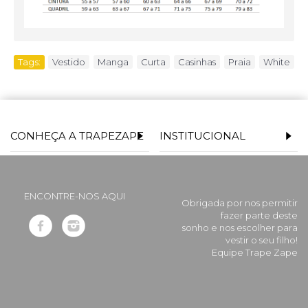
Tags:
Vestido
,
Manga
,
Curta
,
Casinhas
,
Praia
,
White
CONHEÇA A TRAPEZAPE
INSTITUCIONAL
ENCONTRE-NOS AQUI
Obrigada por nos permitir
fazer parte deste
sonho e nos escolher para
vestir o seu filho!
Equipe Trape Zape