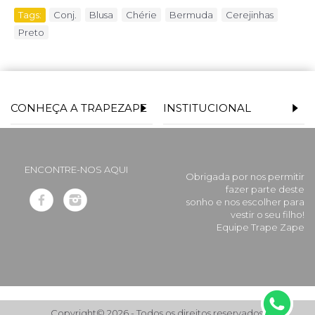
Tags:
Conj.
,
Blusa
,
Chérie
,
Bermuda
,
Cerejinhas
,
Preto
CONHEÇA A TRAPEZAPE
INSTITUCIONAL
ENCONTRE-NOS AQUI
Obrigada por nos permitir
fazer parte deste
sonho e nos escolher para
vestir o seu filho!
Equipe Trape Zape
Copyright© 2026 - Todos os direitos reservados.