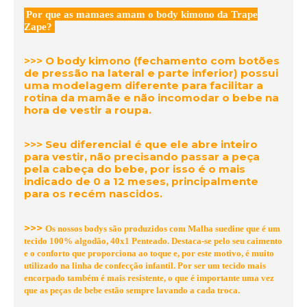
P
or que as mamaes amam o body kimono da Trape
Zape?
>>> O body kimono (f
echamento com botões
de pressão na lateral e parte inferior)
possui
uma modelagem diferente para facilitar a
rotina da mamãe e não incomodar o bebe na
hora de vestir a roupa.
>>>
Seu diferencial é que ele abre inteiro
para vestir, não precisando passar a peça
pela cabeça do bebe, por isso é o mais
indicado de 0 a 12 meses, principalmente
para os recém nascidos.
>>>
Os nossos bodys são produzidos com Malha suedine que é um
tecido 100% algodão, 40x1 Penteado. Destaca-se pelo seu caimento
e o conforto que proporciona ao toque e, por este motivo, é muito
utilizado na linha de confecção infantil. Por ser um tecido mais
encorpado também é mais resistente, o que é importante uma vez
que as peças de bebe estão sempre lavando a cada troca.