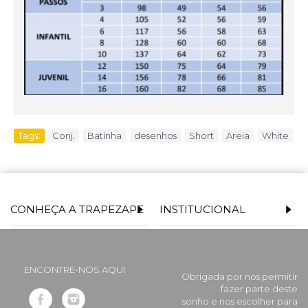
Tags:
Conj.
,
Batinha
,
desenhos
,
Short
,
Areia
,
White
CONHEÇA A TRAPEZAPE
INSTITUCIONAL
ENCONTRE-NOS AQUI
Obrigada por nos permitir
fazer parte deste
sonho e nos escolher para