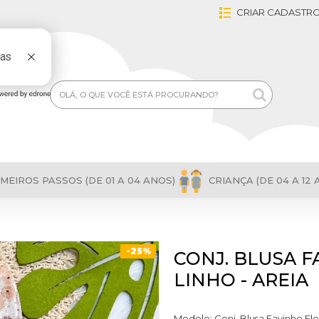
CRIAR CADASTR
MEIROS PASSOS (DE 01 A 04 ANOS)
CRIANÇA (DE 04 A 12 
-25%
CONJ. BLUSA 
LINHO - AREIA
Modelo:
Conj. Blusa Favinho Flo