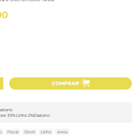
00
COMPRAR
lastano
cose 30% Linho 2%Elastano
o
,
Floral
,
Short
,
Linho
,
Areia