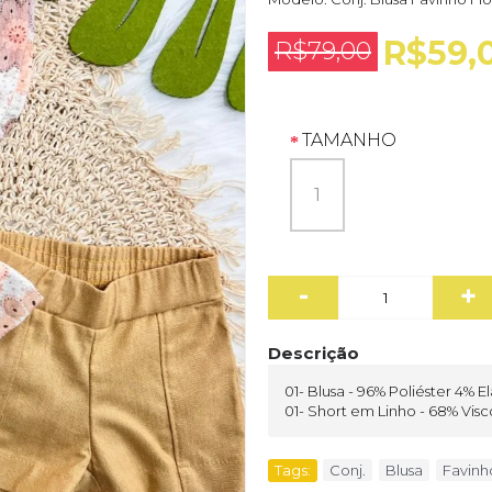
R$59,
R$79,00
TAMANHO
1
-
+
Descrição
01- Blusa - 96% Poliéster 4% E
01- Short em Linho - 68% Vis
Tags:
Conj.
,
Blusa
,
Favinh