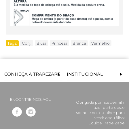
Tags:
Conj.
,
Blusa
,
Princesa
,
Branca
,
Vermelho
CONHEÇA A TRAPEZAPE
INSTITUCIONAL
ENCONTRE-NOS AQUI
Obrigada por nos permitir
fazer parte deste
sonho e nos escolher para
vestir o seu filho!
Equipe Trape Zape