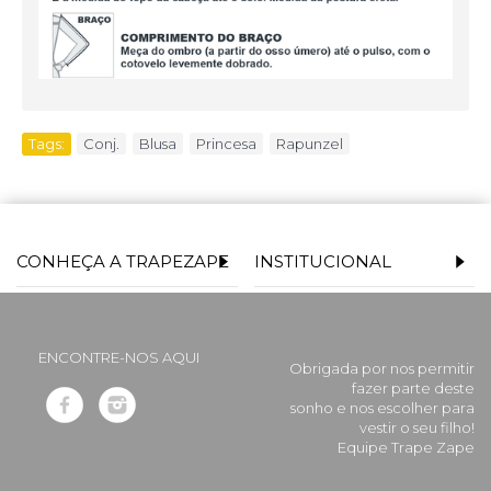
Tags:
Conj.
,
Blusa
,
Princesa
,
Rapunzel
CONHEÇA A TRAPEZAPE
INSTITUCIONAL
ENCONTRE-NOS AQUI
Obrigada por nos permitir
fazer parte deste
sonho e nos escolher para
vestir o seu filho!
Equipe Trape Zape