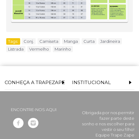
Tags:
Conj.
,
Camiseta
,
Manga
,
Curta
,
Jardineira
,
Listrada
,
Vermelho
,
Marinho
CONHEÇA A TRAPEZAPE
INSTITUCIONAL
ENCONTRE-NOS AQUI
Obrigada por nos permitir
fazer parte deste
sonho e nos escolher para
vestir o seu filho!
Equipe Trape Zape