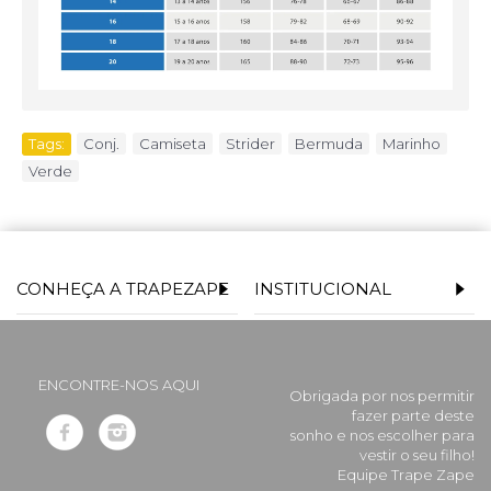
Tags:
Conj.
,
Camiseta
,
Strider
,
Bermuda
,
Marinho
,
Verde
CONHEÇA A TRAPEZAPE
INSTITUCIONAL
ENCONTRE-NOS AQUI
Obrigada por nos permitir
fazer parte deste
sonho e nos escolher para
vestir o seu filho!
Equipe Trape Zape