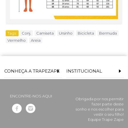
Tags:
Conj.
,
Camiseta
,
Ursinho
,
Bicicleta
,
Bermuda
,
Vermelho
,
Areia
CONHEÇA A TRAPEZAPE
INSTITUCIONAL
ENCONTRE-NOS AQUI
Obrigada por nos permitir
fazer parte deste
sonho e nos escolher para
vestir o seu filho!
Equipe Trape Zape