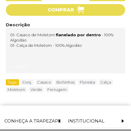
COMPRAR
Descrição
01- Casaco de Moletom
flanelado por dentro
- 100%
Algodão
01- Calça de Moletom
- 100% Algodão
inverno26
Tags:
Conj.
,
Casaco
,
Bichinhos
,
Floresta
,
Calça
,
Moletom
,
Verde
,
Ferrugem
CONHEÇA A TRAPEZAPE
INSTITUCIONAL