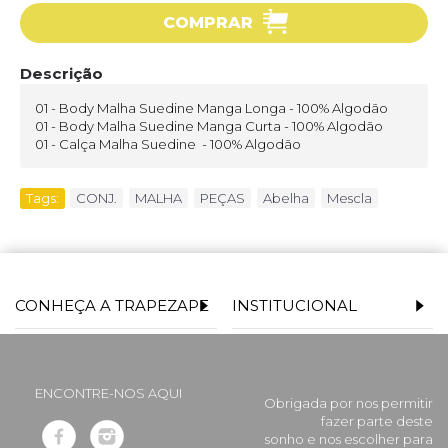
COMPRAR
Descrição
01 - Body Malha Suedine Manga Longa - 100% Algodão
01 - Body Malha Suedine Manga Curta - 100% Algodão
01 - Calça Malha Suedine - 100% Algodão
Tags:
CONJ.
,
MALHA
,
PEÇAS
,
Abelha
,
Mescla
CONHEÇA A TRAPEZAPE
INSTITUCIONAL
ENCONTRE-NOS AQUI
Obrigada por nos permitir
fazer parte deste
sonho e nos escolher para