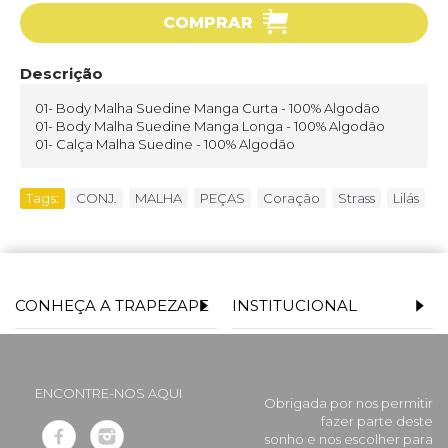
COMPRAR
Descrição
01- Body Malha Suedine Manga Curta - 100% Algodão
01- Body Malha Suedine Manga Longa - 100% Algodão
01- Calça Malha Suedine - 100% Algodão
Tags:
CONJ.
,
MALHA
,
PEÇAS
,
Coração
,
Strass
,
Lilás
CONHEÇA A TRAPEZAPE
INSTITUCIONAL
ENCONTRE-NOS AQUI
Obrigada por nos permitir
fazer parte deste
sonho e nos escolher para