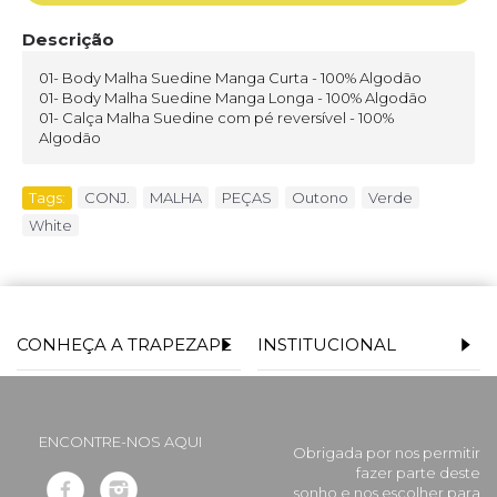
Descrição
01- Body Malha Suedine Manga Curta - 100% Algodão
01- Body Malha Suedine Manga Longa - 100% Algodão
01- Calça Malha Suedine com pé reversível - 100%
Algodão
Tags:
CONJ.
,
MALHA
,
PEÇAS
,
Outono
,
Verde
,
White
CONHEÇA A TRAPEZAPE
INSTITUCIONAL
ENCONTRE-NOS AQUI
Obrigada por nos permitir
fazer parte deste
sonho e nos escolher para