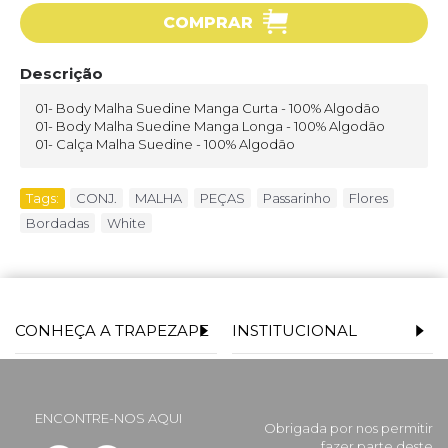
COMPRAR
Descrição
01- Body Malha Suedine Manga Curta - 100% Algodão
01- Body Malha Suedine Manga Longa - 100% Algodão
01- Calça Malha Suedine - 100% Algodão
Tags:
CONJ.
,
MALHA
,
PEÇAS
,
Passarinho
,
Flores
,
Bordadas
,
White
CONHEÇA A TRAPEZAPE
INSTITUCIONAL
ENCONTRE-NOS AQUI
Obrigada por nos permitir
fazer parte deste