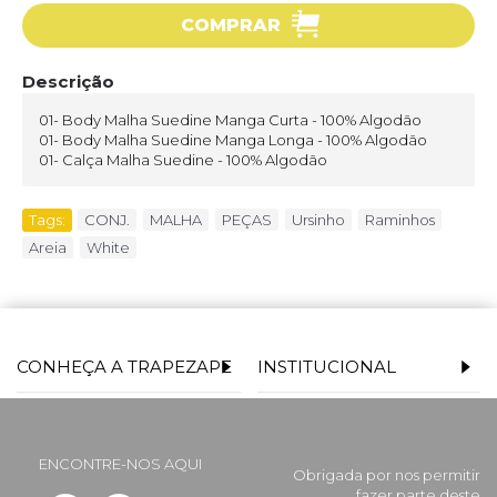
COMPRAR
Descrição
01- Body Malha Suedine Manga Curta - 100% Algodão
01- Body Malha Suedine Manga Longa - 100% Algodão
01- Calça Malha Suedine - 100% Algodão
Tags:
CONJ.
,
MALHA
,
PEÇAS
,
Ursinho
,
Raminhos
,
Areia
,
White
CONHEÇA A TRAPEZAPE
INSTITUCIONAL
ENCONTRE-NOS AQUI
Obrigada por nos permitir
fazer parte deste