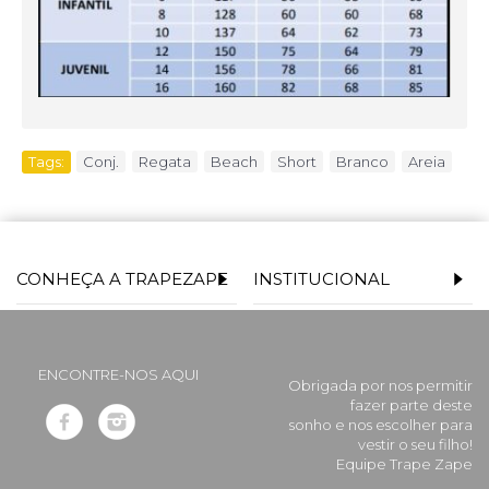
Tags:
Conj.
,
Regata
,
Beach
,
Short
,
Branco
,
Areia
CONHEÇA A TRAPEZAPE
INSTITUCIONAL
ENCONTRE-NOS AQUI
Obrigada por nos permitir
fazer parte deste
sonho e nos escolher para
vestir o seu filho!
Equipe Trape Zape