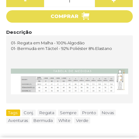
-
+
COMPRAR
Descrição
01- Regata em Malha - 100% Algodão
01- Bermuda em Táctel - 92% Poliéster 8% Elastano
Tags:
Conj.
,
Regata
,
Sempre
,
Pronto
,
Novas
,
Aventuras
,
Bermuda
,
White
,
Verde