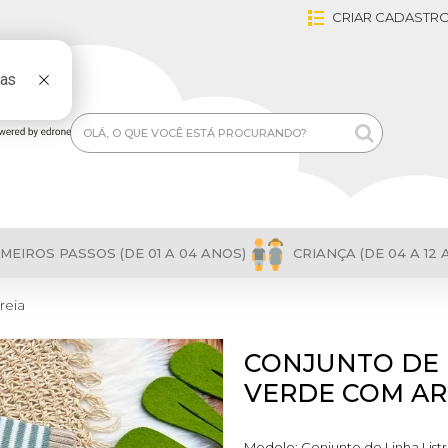
CRIAR CADASTR
MEIROS PASSOS (DE 01 A 04 ANOS)
CRIANÇA (DE 04 A 12 
reia
CONJUNTO DE L
VERDE COM AR
Modelo:
Conjunto de Linha List