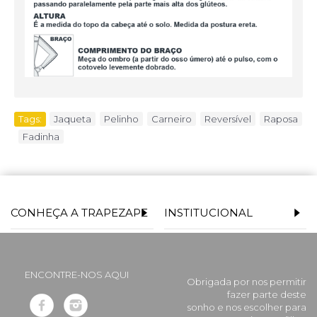
Tags:
Jaqueta
,
Pelinho
,
Carneiro
,
Reversível
,
Raposa
,
Fadinha
CONHEÇA A TRAPEZAPE
INSTITUCIONAL
ENCONTRE-NOS AQUI
Obrigada por nos permitir
fazer parte deste
sonho e nos escolher para