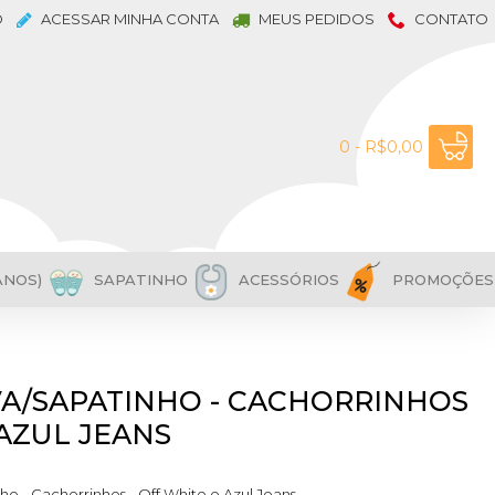
O
ACESSAR MINHA CONTA
MEUS PEDIDOS
CONTATO
0 - R$0,00
ANOS)
SAPATINHO
ACESSÓRIOS
PROMOÇÕES
VA/SAPATINHO - CACHORRINHOS
 AZUL JEANS
ho - Cachorrinhos - Off White e Azul Jeans