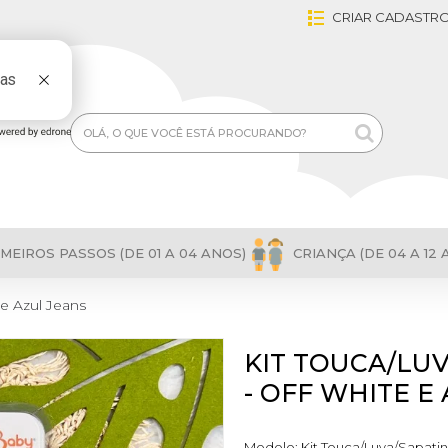
CRIAR CADASTR
MEIROS PASSOS (DE 01 A 04 ANOS)
CRIANÇA (DE 04 A 12 
 e Azul Jeans
KIT TOUCA/LU
- OFF WHITE E
Modelo:
Kit Touca/Luva/Sapatin