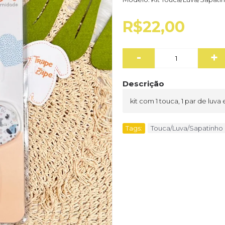
R$22,00
-
+
Descrição
kit com 1 touca, 1 par de luva
Tags:
Touca/Luva/Sapatinho