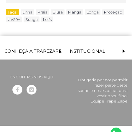
Tags:
Linha
,
Praia
,
Blusa
,
Manga
,
Longa
,
Proteção
,
UV50+
,
Sunga
,
Let's
CONHEÇA A TRAPEZAPE
INSTITUCIONAL
ENCONTRE-NOS AQUI
Obrigada por nos permitir
fazer parte deste
sonho e nos escolher para
vestir o seu filho!
Equipe Trape Zape