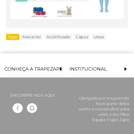
Tags:
Macacão
,
Acolchoado
,
Capuz
,
Ursos
CONHEÇA A TRAPEZAPE
INSTITUCIONAL
ENCONTRE-NOS AQUI
Obrigada por nos permitir
fazer parte deste
sonho e nos escolher para
vestir o seu filho!
Equipe Trape Zape