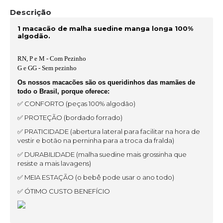
Descrição
1 macacão de malha suedine manga longa 100%
algodão.
RN, P e M - Com Pezinho
G e GG - Sem pezinho
Os nossos macacões são os queridinhos das mamães de
todo o Brasil, porque oferece:
✅ CONFORTO (peças 100% algodão)
✅ PROTEÇÃO (bordado forrado)
✅ PRATICIDADE (abertura lateral para facilitar na hora de
vestir e botão na perninha para a troca da fralda)
✅ DURABILIDADE (malha suedine mais grossinha que
resiste a mais lavagens)
✅ MEIA ESTAÇÃO (o bebê pode usar o ano todo)
✅ ÓTIMO CUSTO BENEFÍCIO