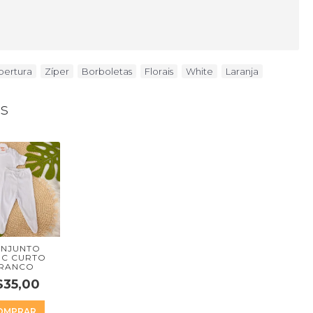
bertura
,
Zíper
,
Borboletas
,
Florais
,
White
,
Laranja
os
NJUNTO
IC CURTO
RANCO
$35,00
OMPRAR