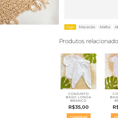
Tags:
Macacão
,
Malha
,
A
Produtos relacionad
CONJUNTO
CO
BASIC LONGA
BAS
BRANCO
B
R$35,00
R
COMPRAR
C