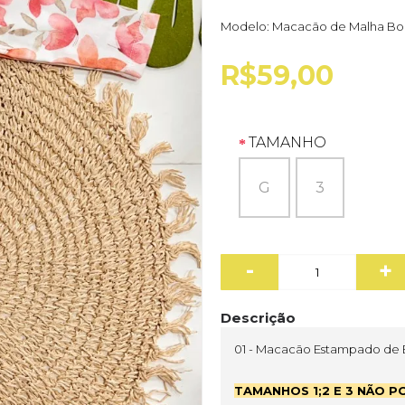
Modelo:
Macacão de Malha Borb
R$59,00
TAMANHO
G
3
-
+
Descrição
01 - Macacão Estampado de B
TAMANHOS 1;2 E 3 NÃO 