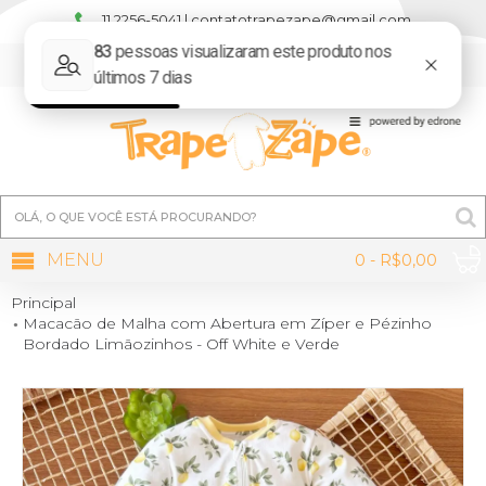
11 2256-5041 | contatotrapezape@gmail.com
MINHA CONTA
MENU
0 - R$0,00
Principal
Macacão de Malha com Abertura em Zíper e Pézinho
Bordado Limãozinhos - Off White e Verde