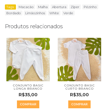
Tags:
Macacão
,
Malha
,
Abertura
,
Zíper
,
Pézinho
,
Bordado
,
Limãozinhos
,
White
,
Verde
Produtos relacionados
CONJUNTO BASIC
CONJUNTO BASIC
LONGA BRANCO
CURTO BRANCO
R$35,00
R$35,00
COMPRAR
COMPRAR