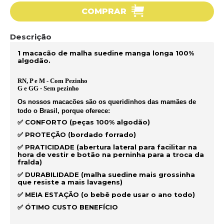
COMPRAR
Descrição
1 macacão de malha suedine manga longa 100%
algodão.
RN, P e M - Com Pezinho
G e GG - Sem pezinho
Os nossos macacões são os queridinhos das mamães de
todo o Brasil, porque oferece:
✅ CONFORTO (peças 100% algodão)
✅ PROTEÇÃO (bordado forrado)
✅ PRATICIDADE (abertura lateral para facilitar na
hora de vestir e botão na perninha para a troca da
fralda)
✅ DURABILIDADE (malha suedine mais grossinha
que resiste a mais lavagens)
✅ MEIA ESTAÇÃO (o bebê pode usar o ano todo)
✅ ÓTIMO CUSTO BENEFÍCIO