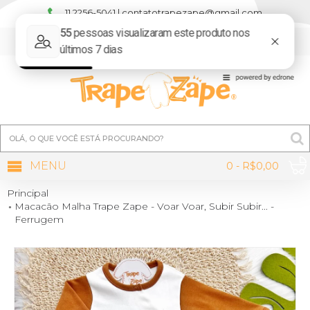
11 2256-5041 | contatotrapezape@gmail.com
MINHA CONTA
MENU
0 - R$0,00
Principal
Macacão Malha Trape Zape - Voar Voar, Subir Subir... -
Ferrugem