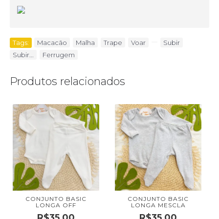
Tags:
Macacão
,
Malha
,
Trape
,
Voar
,
,
Subir
,
Subir...
,
Ferrugem
Produtos relacionados
CONJUNTO BASIC
CONJUNTO BASIC
LONGA OFF
LONGA MESCLA
R$35,00
R$35,00