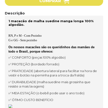
COMPRAR
Descrição
1 macacão de malha suedine manga longa 100%
algodão.
RN, P e M - Com Pezinho
G e GG - Sem pezinho
Os nossos macacões são os queridinhos das mamães de
todo o Brasil, porque oferece:
✅ CONFORTO (peças 100% algodão)
✅ PROTEÇÃO (bordado forrado)
✅ PRATICIDADE (abertura lateral para facilitar na hora de
vestir e botão na perninha para a troca da fralda)
✅ DURABILIDADE (malha suedine mais grossinha que
resiste a mais lavagens)
✅ MEIA ESTAÇÃO (o bebê pode usar o ano todo)
✅ ÓTIMO CUSTO BENEFÍCIO