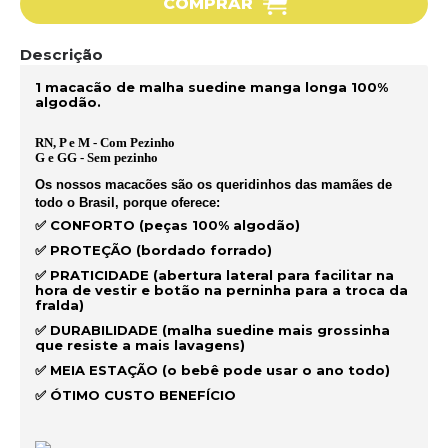
COMPRAR
Descrição
1 macacão de malha suedine manga longa 100%
algodão.
RN, P e M - Com Pezinho
G e GG - Sem pezinho
Os nossos macacões são os queridinhos das mamães de
todo o Brasil, porque oferece:
✅ CONFORTO (peças 100% algodão)
✅ PROTEÇÃO (bordado forrado)
✅ PRATICIDADE (abertura lateral para facilitar na
hora de vestir e botão na perninha para a troca da
fralda)
✅ DURABILIDADE (malha suedine mais grossinha
que resiste a mais lavagens)
✅ MEIA ESTAÇÃO (o bebê pode usar o ano todo)
✅ ÓTIMO CUSTO BENEFÍCIO