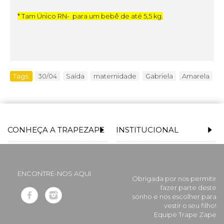
* Tam Único RN- para um bebê de até 5,5 kg.
Tags:
30/04
,
Saída
,
maternidade
,
Gabriela
,
Amarela
CONHEÇA A TRAPEZAPE
INSTITUCIONAL
ENCONTRE-NOS AQUI
Obrigada por nos permitir
fazer parte deste
sonho e nos escolher para
vestir o seu filho!
Equipe Trape Zape