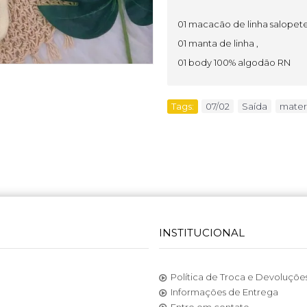
01 macacão de linha salopete
01 manta de linha ,
01 body 100% algodão RN
Tags:
07/02
,
Saída
,
mater
INSTITUCIONAL
Política de Troca e Devoluçõe
Informações de Entrega
Entre em contato