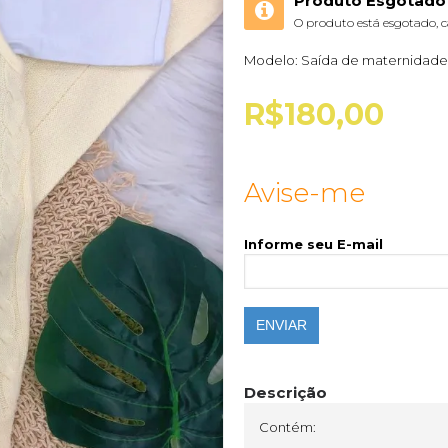
Produto Esgotado
O produto está esgotado, c
Modelo:
Saída de maternidade-
R$180,00
Avise-me
Informe seu E-mail
ENVIAR
Descrição
Contém: