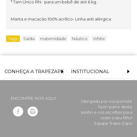
* Tam Único RN- para um bebê de até 6 kg.
Manta e macacão 100% acrílico- Linha anti alérgica
Tags:
Saída
,
maternidade
,
Náutico
,
White
CONHEÇA A TRAPEZAPE
INSTITUCIONAL
ENCONTRE-NOS AQUI
Obrigada por nos permitir
fazer parte deste
sonho e nos escolher para
vestir o seu filho!
Equipe Trape Zape