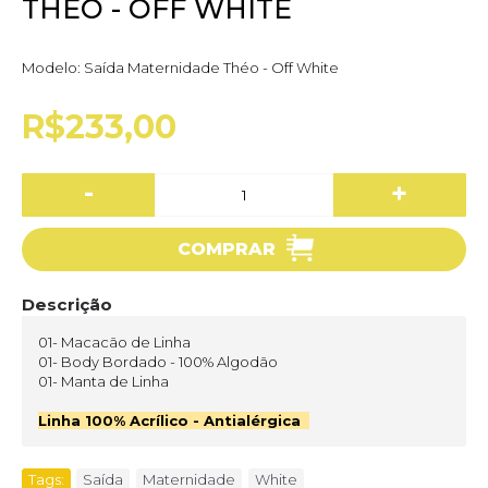
THÉO - OFF WHITE
Modelo:
Saída Maternidade Théo - Off White
R$233,00
-
+
COMPRAR
Descrição
01- Macacão de Linha
01- Body Bordado - 100% Algodão
01- Manta de Linha
Linha 100% Acrílico - Antialérgica
Tags:
Saída
,
Maternidade
,
White