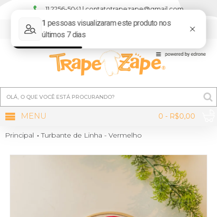
11 2256-5041 | contatotrapezape@gmail.com
MINHA CONTA
MENU
0 - R$0,00
Principal
Turbante de Linha - Vermelho