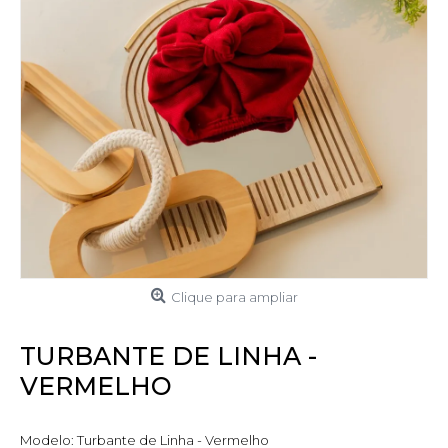
Clique para ampliar
TURBANTE DE LINHA -
VERMELHO
Modelo:
Turbante de Linha - Vermelho