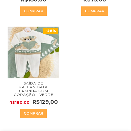
COMPRAR
COMPRAR
-28%
SAÍDA DE
MATERNIDADE
URSINHA COM
CORAÇÃO - VERDE
R$129,00
R$180,00
COMPRAR