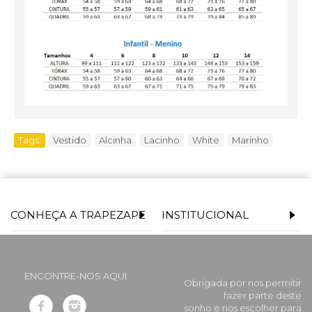
Tags:
Vestido
,
Alcinha
,
Lacinho
,
White
,
Marinho
CONHEÇA A TRAPEZAPE
INSTITUCIONAL
ENCONTRE-NOS AQUI
Obrigada por nos permitir
fazer parte deste
sonho e nos escolher para