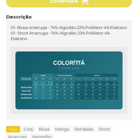
COMPRAR
Descrição
01- Blusa Anarruga - 74% Algodão 22% Poliéster 4% Elastano
01- Short Anarruga - 74% Algodão 22% Poliéster 4%
Elastano
Tags:
Conj.
,
Blusa
,
Manga
,
Rendada
,
Short
,
Anarruga
,
Vermelho