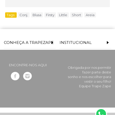
Tags:
Conj.
,
Blusa
,
Firsty
,
Little
,
Short
,
Areia
CONHEÇA A TRAPEZAPE
INSTITUCIONAL
ENCONTRE-NOS AQUI
Obrigada por nos permitir
fazer parte deste
sonho e nos escolher para
vestir o seu filho!
Equipe Trape Zape