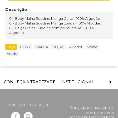
Descrição
01- Body Malha Suedine Manga Curta - 100% Algodão
01- Body Malha Suedine Manga Longa - 100% Algodão
01- Calça Malha Suedine com pé reversível - 100%
Algodão
Tags:
CONJ.
,
MALHA
,
PEÇAS
,
Aviador
,
White
,
Verde
CONHEÇA A TRAPEZAPE
INSTITUCIONAL
ENCONTRE-NOS AQUI
Obrigada por nos permitir
fazer parte deste
sonho e nos escolher para