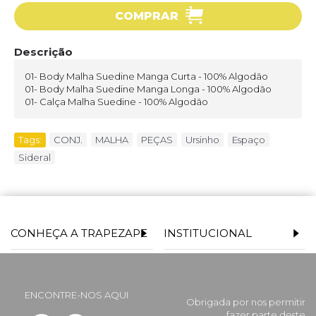
COMPRAR
Descrição
01- Body Malha Suedine Manga Curta - 100% Algodão
01- Body Malha Suedine Manga Longa - 100% Algodão
01- Calça Malha Suedine - 100% Algodão
Tags:
CONJ.
,
MALHA
,
PEÇAS
,
Ursinho
,
Espaço
,
Sideral
CONHEÇA A TRAPEZAPE
INSTITUCIONAL
ENCONTRE-NOS AQUI
Obrigada por nos permitir
fazer parte deste