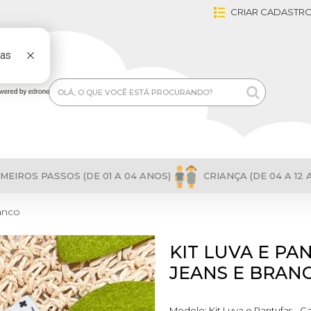
CRIAR CADASTR
MEIROS PASSOS (DE 01 A 04 ANOS)
CRIANÇA (DE 04 A 12 
ranco
KIT LUVA E PA
JEANS E BRAN
Modelo:
Kit Luva e Pantufas - C