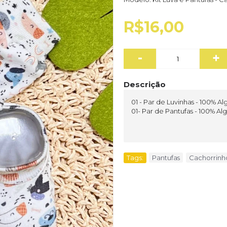
R$16,00
-
+
Descrição
01 - Par de Luvinhas - 100% A
01- Par de Pantufas - 100% A
Tags:
Pantufas
,
Cachorrinh