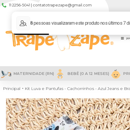
11 2256-5041 | contatotrapezape@gmail.com
MATERNIDADE (RN)
BEBÊ (0 A 12 MESES)
PRI
Principal
Kit Luva e Pantufas - Cachorrinhos - Azul Jeans e B