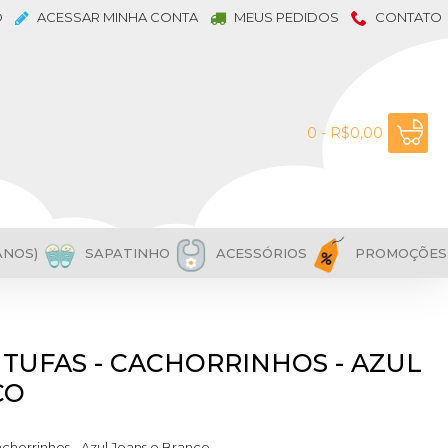
O
ACESSAR MINHA CONTA
MEUS PEDIDOS
CONTATO
0 - R$0,00
ANOS)
SAPATINHO
ACESSÓRIOS
PROMOÇÕES
NTUFAS - CACHORRINHOS - AZUL
CO
achorrinhos - Azul Jeans e Branco