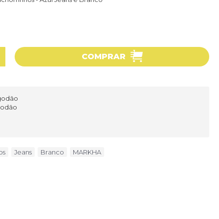
COMPRAR
lgodão
lgodão
os
,
Jeans
,
Branco
,
MARKHA